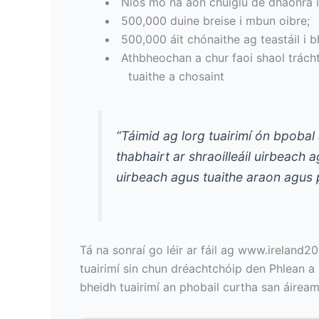
Níos mó ná aon chúigiú de dhaonra io
500,000 duine breise i mbun oibre;
500,000 áit chónaithe ag teastáil i 
Athbheochan a chur faoi shaol trácht
tuaithe a chosaint
“Táimid ag lorg tuairimí ón bpobal 
thabhairt ar shraoilleáil uirbeach
uirbeach agus tuaithe araon agus 
Tá na sonraí go léir ar fáil ag www.ireland20
tuairimí sin chun dréachtchóip den Phlean a 
bheidh tuairimí an phobail curtha san áiream