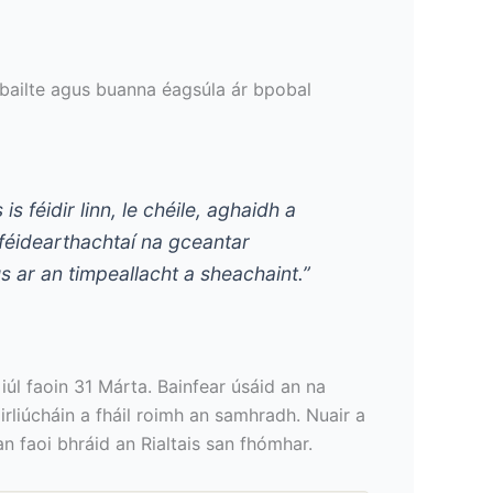
mbailte agus buanna éagsúla ár bpobal
 féidir linn, le chéile, aghaidh a
 féidearthachtaí na gceantar
 ar an timpeallacht a sheachaint.”
 iúl faoin 31 Márta. Bainfear úsáid an na
rliúcháin a fháil roimh an samhradh. Nuair a
n faoi bhráid an Rialtais san fhómhar.