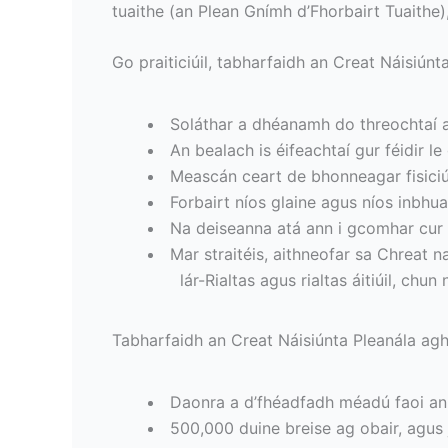
tuaithe (an Plean Gnímh d’Fhorbairt Tuaithe)
Go praiticiúil, tabharfaidh an Creat Náisiúnt
Soláthar a dhéanamh do threochtaí ag
An bealach is éifeachtaí gur féidir le
Meascán ceart de bhonneagar fisiciúil 
Forbairt níos glaine agus níos inbh
Na deiseanna atá ann i gcomhar cur c
Mar straitéis, aithneofar sa Chreat na
lár-Rialtas agus rialtas áitiúil, chu
Tabharfaidh an Creat Náisiúnta Pleanála agh
Daonra a d’fhéadfadh méadú faoi anu
500,000 duine breise ag obair, agus 