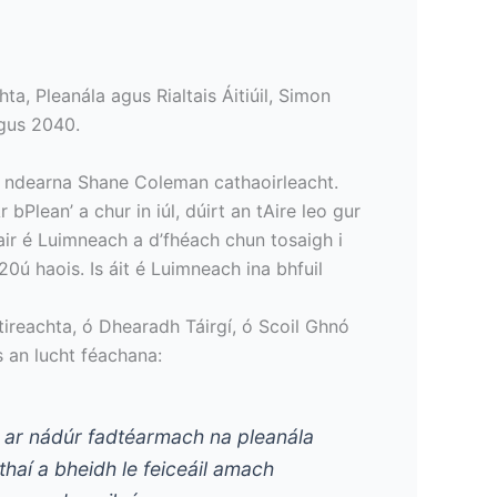
hta, Pleanála agus Rialtais Áitiúil, Simon
agus 2040.
r a ndearna Shane Coleman cathaoirleacht.
 bPlean’ a chur in iúl, dúirt an tAire leo gur
hair é Luimneach a d’fhéach chun tosaigh i
20ú haois. Is áit é Luimneach ina bhfuil
ltireachta, ó Dhearadh Táirgí, ó Scoil Ghnó
s an lucht féachana:
all ar nádúr fadtéarmach na pleanála
thaí a bheidh le feiceáil amach