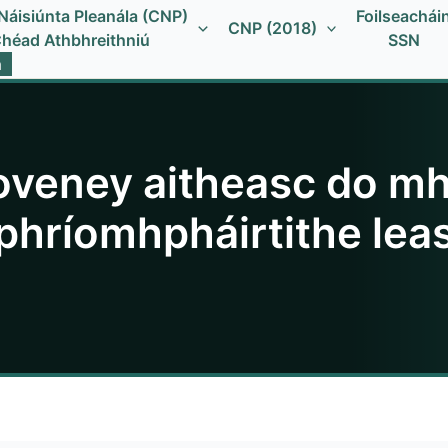
Náisiúnta Pleanála (CNP)
Foilseachái
CNP (2018)
héad Athbhreithniú
SSN
h
veney aitheasc do mhic
phríomhpháirtithe leas