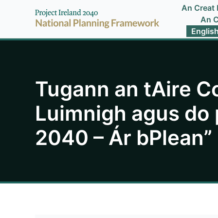
Skip
An Creat 
to
An C
Englis
content
Tugann an tAire Co
Luimnigh agus do 
2040 – Ár bPlean”