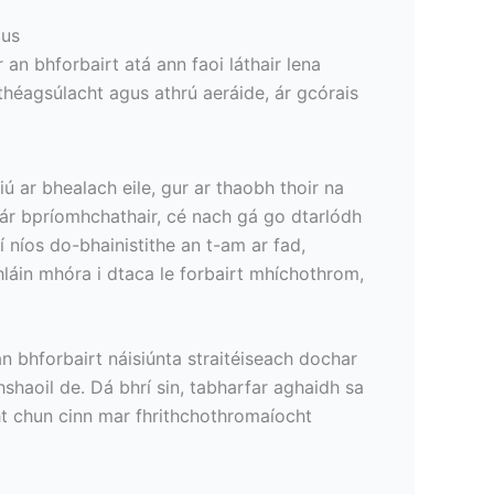
gus
an bhforbairt atá ann faoi láthair lena
théagsúlacht agus athrú aeráide, ár gcórais
ú ar bhealach eile, gur ar thaobh thoir na
r ár bpríomhchathair, cé nach gá go dtarlódh
í níos do-bhainistithe an t-am ar fad,
láin mhóra i dtaca le forbairt mhíchothrom,
n bhforbairt náisiúnta straitéiseach dochar
haoil de. Dá bhrí sin, tabharfar aghaidh sa
cht chun cinn mar fhrithchothromaíocht