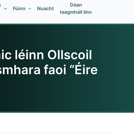
n
Déan
Fúinn
Nuacht
teagmháil linn
 léinn Ollscoil
mhara faoi “Éire