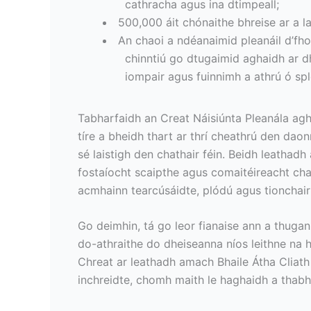
cathracha agus ina dtimpeall;
500,000 áit chónaithe bhreise ar a l
An chaoi a ndéanaimid pleanáil d’fho
chinntiú go dtugaimid aghaidh ar dh
iompair agus fuinnimh a athrú ó spl
Tabharfaidh an Creat Náisiúnta Pleanála aghai
tíre a bheidh thart ar thrí cheathrú den daon
sé laistigh den chathair féin. Beidh leathadh
fostaíocht scaipthe agus comaitéireacht cha
acmhainn tearcúsáidte, plódú agus tionchair
Go deimhin, tá go leor fianaise ann a thugan
do-athraithe do dheiseanna níos leithne na 
Chreat ar leathadh amach Bhaile Átha Cliath 
inchreidte, chomh maith le haghaidh a thabha