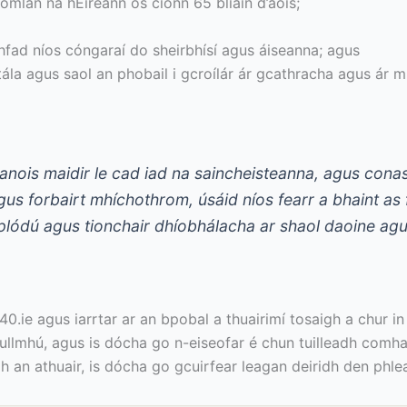
mlán na hÉireann os cionn 65 bliain d’aois;
bhfad níos cóngaraí do sheirbhísí agus áiseanna; agus
ála agus saol an phobail i gcroílár ár gcathracha agus ár 
anois maidir le cad iad na saincheisteanna, agus conas is
 agus forbairt mhíchothrom, úsáid níos fearr a bhaint as
plódú agus tionchair dhíobhálacha ar shaol daoine agus
40.ie agus iarrtar ar an bpobal a thuairimí tosaigh a chur in
ullmhú, agus is dócha go n-eiseofar é chun tuilleadh comhai
h an athuair, is dócha go gcuirfear leagan deiridh den phlea