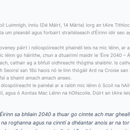
coil Luimnigh, inniu (Dé Máirt, 14 Márta) lorg an tAire Tithíoc
a um pleanáil agus forbairt straitéiseach d’Éirinn idir seo 
Coveney páirt i ndíospóireacht phainéil leis na mic léinn, a
c léinn go háirithe, chun a dtuairimí maidir le ‘Éire 2040 – Ár
ach, cathair ag a bhfuil oidhreacht thógtha shaibhir. Is cat
ch Seoirsí san 18ú haois nó le linn thógáil Ard na Croise san 
dfaí a bhaint amach amach anseo.
 díospóireacht le painéal ar a raibh mic léinn ó Scoil na hAi
, agus ó Aontas Mac Léinn na hOllscoile. Dúirt an tAire lei
in Éirinn sa bhliain 2040 a thuar go cinnte ach mar ghe
g na roghanna agus na cinntí a dhéantar anois ar na tor