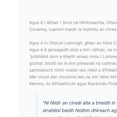
Agus é i láthair i Scoil na hAiltireachta, Olls
Coveney, tuairimí maidir le hullmhú an chreat
Agus é in Ollscoil Luimnigh, ghlac an tAire 
Agus é á spreagadh siúd a bhí i láthair, na mi
“pribhléid dom a bheith anseo inniu i Luimne
gcónaí, bíodh sin le linn phleanáil na cathra
samhlaíocht mhór maidir leis méid a d’fhéa
Mar chuid den chruinniú leis na mic léinn bhí
Kemmy, ón bPolaitíocht agus Riarachán Poiblí
“Ní féidir an cineál áite a bheidh 
straitéisí beidh feidhm dhíreach a