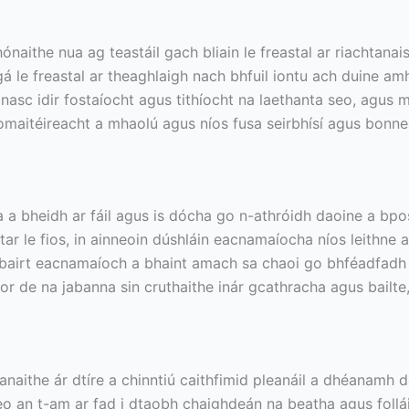
ónaithe nua ag teastáil gach bliain le freastal ar riachtana
 le freastal ar theaghlaigh nach bhfuil iontu ach duine amhá
nasc idir fostaíocht agus tithíocht na laethanta seo, agus 
maitéireacht a mhaolú agus níos fusa seirbhísí agus bonneag
 a bheidh ar fáil agus is dócha go n-athróidh daoine a bpos
gtar le fios, in ainneoin dúshláin eacnamaíocha níos leithne
rbairt eacnamaíoch a bhaint amach sa chaoi go bhféadfadh 
 de na jabanna sin cruthaithe inár gcathracha agus bailte
anaithe ár dtíre a chinntiú caithfimid pleanáil a dhéanamh 
leo an t-am ar fad i dtaobh chaighdeán na beatha agus follá