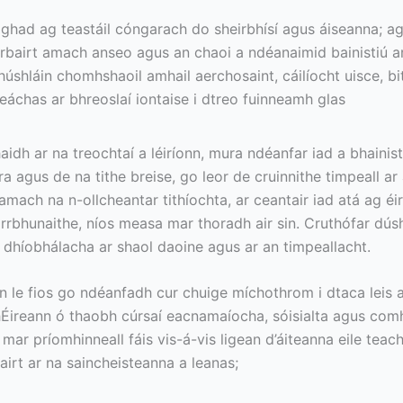
aghad ag teastáil cóngarach do sheirbhísí agus áiseanna; a
rbairt amach anseo agus an chaoi a ndéanaimid bainistiú ar 
úshláin chomhshaoil amhail aerchosaint, cáilíocht uisce, bi
eáchas ar bhreoslaí iontaise i dtreo fuinneamh glas
dh ar na treochtaí a léiríonn, mura ndéanfar iad a bhainisti
ra agus de na tithe breise, go leor de cruinnithe timpeall a
 amach na n-ollcheantar tithíochta, ar ceantair iad atá ag éir
rrbhunaithe, níos measa mar thoradh air sin. Cruthófar dúsh
 dhíobhálacha ar shaol daoine agus ar an timpeallacht.
n le fios go ndéanfadh cur chuige míchothrom i dtaca leis a
hÉireann ó thaobh cúrsaí eacnamaíocha, sóisialta agus comhs
mar príomhinneall fáis vis-á-vis ligean d’áiteanna eile tea
irt ar na saincheisteanna a leanas;