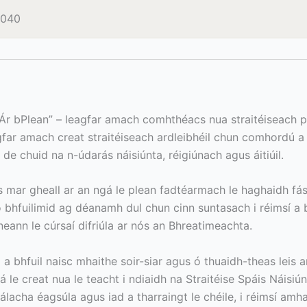
2040
 Ár bPlean” – leagfar amach comhthéacs nua straitéiseach p
eagfar amach creat straitéiseach ardleibhéil chun comhordú
de chuid na n-údarás náisiúnta, réigiúnach agus áitiúil.
ois mar gheall ar an ngá le plean fadtéarmach le haghaidh fás
 bhfuilimid ag déanamh dul chun cinn suntasach i réimsí a
neann le cúrsaí difriúla ar nós an Bhreatimeachta.
ag a bhfuil naisc mhaithe soir-siar agus ó thuaidh-theas leis
 le creat nua le teacht i ndiaidh na Straitéise Spáis Náisiú
álacha éagsúla agus iad a tharraingt le chéile, i réimsí amha