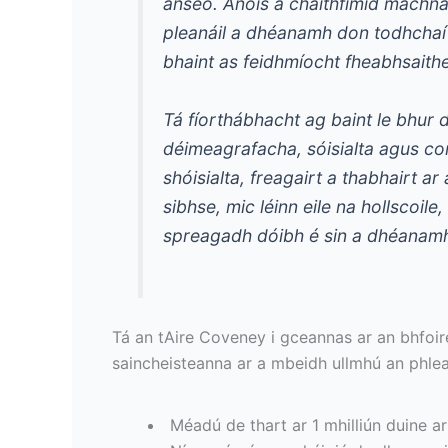
anseo. Anois a chaithfimid machn
pleanáil a dhéanamh don todhchaí s
bhaint as feidhmíocht fheabhsaithe
Tá fíorthábhacht ag baint le bhur 
déimeagrafacha, sóisialta agus co
shóisialta, freagairt a thabhairt a
sibhse, mic léinn eile na hollscoile
spreagadh dóibh é sin a dhéanamh
Tá an tAire Coveney i gceannas ar an bhfoire
saincheisteanna ar a mbeidh ullmhú an phlea
Méadú de thart ar 1 mhilliún duine ar