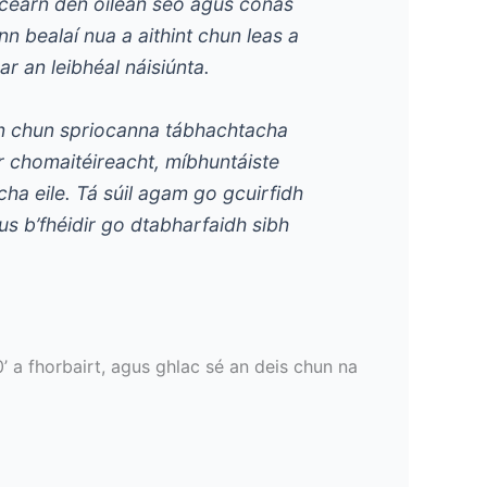
cearn den oileán seo agus conas
n bealaí nua a aithint chun leas a
r an leibhéal náisiúnta.
ann chun spriocanna tábhachtacha
r chomaitéireacht, míbhuntáiste
cha eile. Tá súil agam go gcuirfidh
gus b’fhéidir go dtabharfaidh sibh
’ a fhorbairt, agus ghlac sé an deis chun na