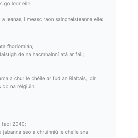
 go leor eile.
 a leanas, i measc raon saincheisteanna eile:
únta fhoriomlán;
laistigh de na hacmhainní atá ar fáil;
a a chur le chéile ar fud an Rialtais, idir
s do na réigiúin.
 faoi 2040;
 jabanna seo a chruinniú le chéile sna