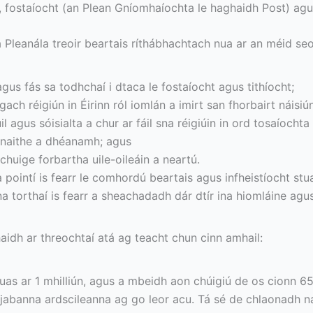
, fostaíocht (an Plean Gníomhaíochta le haghaidh Post) agus
a Pleanála treoir beartais ríthábhachtach nua ar an méid seo
us fás sa todhchaí i dtaca le fostaíocht agus tithíocht;
 gach réigiún in Éirinn ról iomlán a imirt san fhorbairt náisi
agus sóisialta a chur ar fáil sna réigiúin in ord tosaíochta 
uanaithe a dhéanamh; agus
huige forbartha uile-oileáin a neartú.
 pointí is fearr le comhordú beartais agus infheistíocht stuam
n na torthaí is fearr a sheachadadh dár dtír ina hiomláine agu
aidh ar threochtaí atá ag teacht chun cinn amhail:
as ar 1 mhilliún, agus a mbeidh aon chúigiú de os cionn 65
jabanna ardscileanna ag go leor acu. Tá sé de chlaonadh na