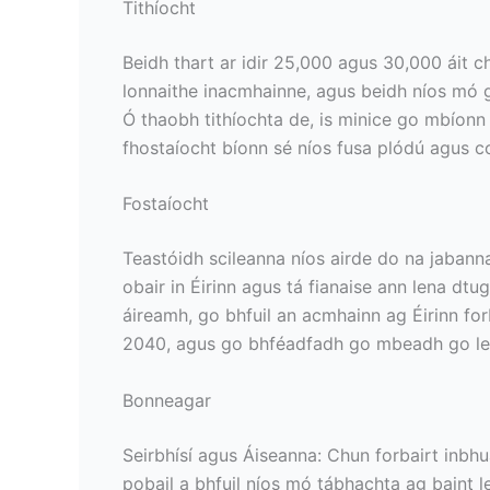
Tithíocht
Beidh thart ar idir 25,000 agus 30,000 áit ch
lonnaithe inacmhainne, agus beidh níos mó gá
Ó thaobh tithíochta de, is minice go mbíonn 
fhostaíocht bíonn sé níos fusa plódú agus co
Fostaíocht
Teastóidh scileanna níos airde do na jabanna
obair in Éirinn agus tá fianaise ann lena dtu
áireamh, go bhfuil an acmhainn ag Éirinn fo
2040, agus go bhféadfadh go mbeadh go leor
Bonneagar
Seirbhísí agus Áiseanna: Chun forbairt inbhu
pobail a bhfuil níos mó tábhachta ag baint 