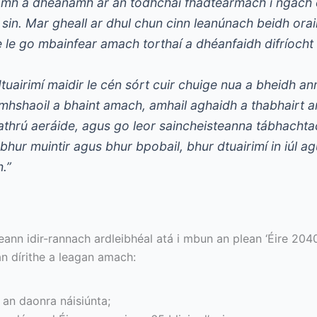
amh a dhéanamh ar an todhchaí fhadtéarmach i ngach 
in. Mar gheall ar dhul chun cinn leanúnach beidh orain
 le go mbainfear amach torthaí a dhéanfaidh difríocht a
dtuairimí maidir le cén sórt cuir chuige nua a bheidh 
mhshaoil a bhaint amach, amhail aghaidh a thabhairt a
r athrú aeráide, agus go leor saincheisteanna tábhachta
, bhur muintir agus bhur bpobail, bhur dtuairimí in iúl a
.”
ann idir-rannach ardleibhéal atá i mbun an plean ‘Éire 2040
n dírithe a leagan amach:
 an daonra náisiúnta;