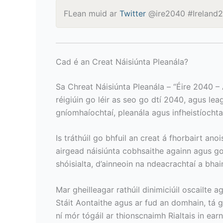
FLean muid ar
Twitter
@ire2040 #Ireland
Cad é an Creat Náisiúnta Pleanála?
Sa Chreat Náisiúnta Pleanála – “Éire 2040 –
réigiúin go léir as seo go dtí 2040, agus l
gníomhaíochtaí, pleanála agus infheistíochta 
Is tráthúil go bhfuil an creat á fhorbairt an
airgead náisiúnta cobhsaithe againn agus go
shóisialta, d’ainneoin na ndeacrachtaí a bhai
Mar gheilleagar rathúil dinimiciúil oscailte 
Stáit Aontaithe agus ar fud an domhain, tá gá
ní mór tógáil ar thionscnaimh Rialtais in earn