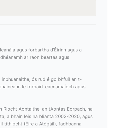
leanála agus forbartha d’Éirinn agus a
 a dhéanamh ar raon beartas agus
 inbhuanaithe, ós rud é go bhfuil an t-
 bhaineann le forbairt eacnamaíoch agus
 an Ríocht Aontaithe, an tAontas Eorpach, na
nta, a bhain leis na blianta 2002-2020, agus
il tithíocht (Éire a Atógáil), fadhbanna