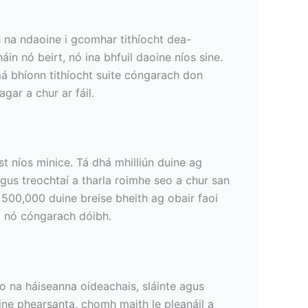
is na ndaoine i gcomhar tithíocht dea-
in nó beirt, nó ina bhfuil daoine níos sine.
má bhíonn tithíocht suite cóngarach don
ar a chur ar fáil.
t níos minice. Tá dhá mhilliún duine ag
 agus treochtaí a tharla roimhe seo a chur san
500,000 duine breise bheith ag obair faoi
, nó cóngarach dóibh.
do na háiseanna oideachais, sláinte agus
ine phearsanta, chomh maith le pleanáil a