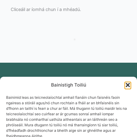
Cliceáil ar íomhá chun í a mhéadú.
Bainistigh Toiliú
Bainimid leas as teicneolaíochtaí amhail fianáin chun faisnéis faoin
ngaireas a stóráil agus/nó chun rochtain a fháil ar an bhfaisnéis sin
d’fhonn an taithí is fearr a chur ar fáil. Má thugann tú toiliú maidir leis na
teicneolaíochtaí seo cuirfear ar ár gcumas sonraí amhail iompar
brabhsála nó comharthaí uathúla aitheantais ar an láithreán seo a
phróiseáil. Mura dtugann tú toiliú nó má tharraingíonn tú siar toiliú,
d’fhéadfadh drochthionchar a bheith aige sin ar ghnéithe agus ar
fheidhmeanna áirithe.