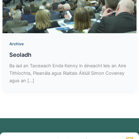
Archive
Seoladh
Ba iad an Taoiseach Enda Kenny in éineacht leis an Aire
Tithíochta, Pleanála agus Rialtais Áitiúil Simon Coveney
agus an […]