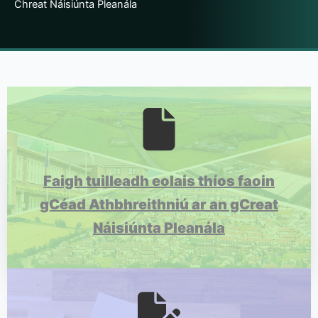
Chreat Náisiúnta Pleanála
Faigh tuilleadh eolais thíos faoin
gCéad Athbhreithniú ar an gCreat
Náisiúnta Pleanála