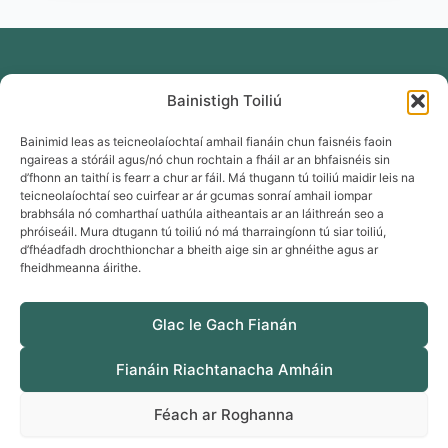
Bainistigh Toiliú
Bainimid leas as teicneolaíochtaí amhail fianáin chun faisnéis faoin
ngaireas a stóráil agus/nó chun rochtain a fháil ar an bhfaisnéis sin
d’fhonn an taithí is fearr a chur ar fáil. Má thugann tú toiliú maidir leis na
teicneolaíochtaí seo cuirfear ar ár gcumas sonraí amhail iompar
brabhsála nó comharthaí uathúla aitheantais ar an láithreán seo a
phróiseáil. Mura dtugann tú toiliú nó má tharraingíonn tú siar toiliú,
d’fhéadfadh drochthionchar a bheith aige sin ar ghnéithe agus ar
fheidhmeanna áirithe.
Naisc Úsáideacha
Glac le Gach Fianán
Foilseacháin
Polasaí maidir le Fianáin
Fianáin Riachtanacha Amháin
Bainistigh Toiliú maidir le Fianáin
Polasaí Príobháideachais
Féach ar Roghanna
Inrochtaineacht