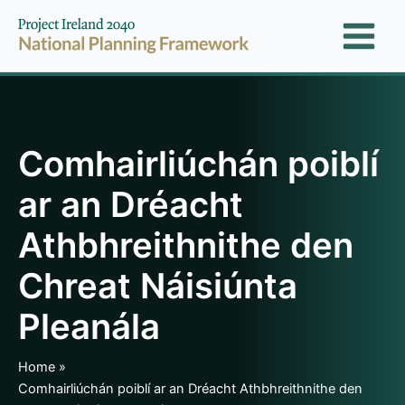
Skip
to
content
Comhairliúchán poiblí
ar an Dréacht
Athbhreithnithe den
Chreat Náisiúnta
Pleanála
Home
Comhairliúchán poiblí ar an Dréacht Athbhreithnithe den