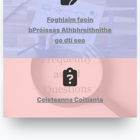
Foghlaim faoin
bPróiseas Athbhreithnithe
go dtí seo
Ceisteanna Coitianta